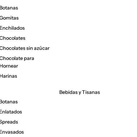
Botanas
Gomitas
Enchilados
Chocolates
Chocolates sin azúcar
Chocolate para
Hornear
Harinas
Bebidas y Tisanas
Botanas
Enlatados
Spreads
Envasados