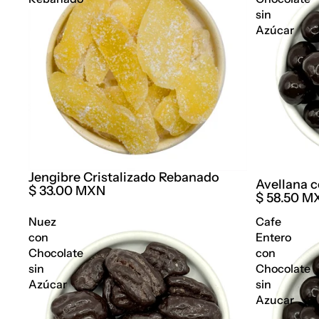
sin
Azúcar
Jengibre Cristalizado Rebanado
Avellana 
$ 33.00 MXN
$ 58.50 M
Nuez
Cafe
con
Entero
Chocolate
con
sin
Chocolate
Azúcar
sin
Azucar