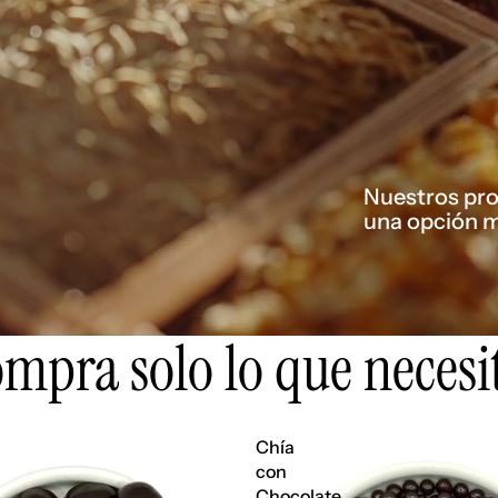
Nuestros prod
una opción m
mpra solo lo que necesi
Chía
con
Chocolate