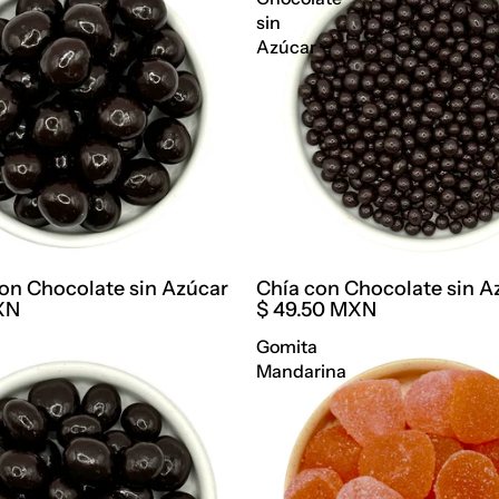
sin
Azúcar
con Chocolate sin Azúcar
Chía con Chocolate sin A
XN
$ 49.50 MXN
Gomita
Mandarina