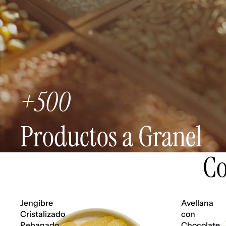
+500
Productos a Granel
Co
Jengibre
Avellana
Cristalizado
con
Rebanado
Chocolate