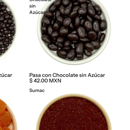
sin
Azúcar
zúcar
Pasa con Chocolate sin Azúcar
$ 42.00 MXN
Sumac