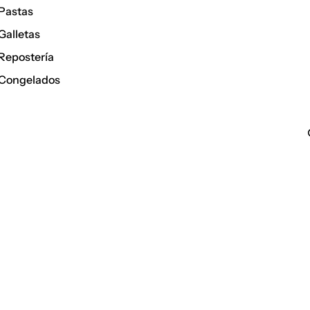
Pastas
Galletas
Repostería
Congelados