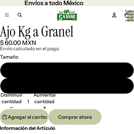
Envíos a todo México
Envíos a todo México
Total 
artícul
en el
carrit
0
Ajo Kg a Granel
Abrir
imagen
a
$ 60.00 MXN
pantalla
Envío calculado en el pago.
completa
Tamaño
500 gr.
1 kg.
Disminuir
Aumentar
cantidad
cantidad
Agregar al carrito
Comprar ahora
Información del Artículo