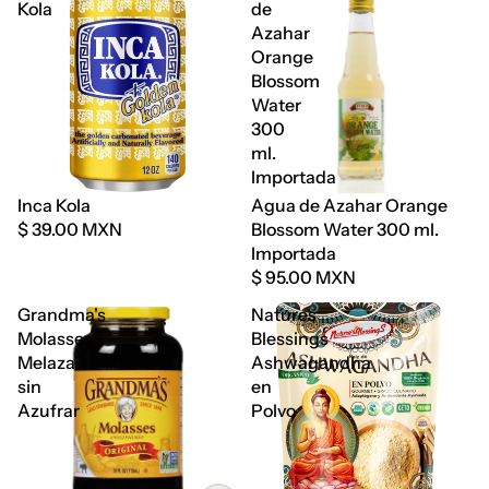
Kola
de
Azahar
Orange
Blossom
Water
300
ml.
Importada
Agotado
Inca Kola
Agua de Azahar Orange
$ 39.00 MXN
Blossom Water 300 ml.
Importada
$ 95.00 MXN
Grandma's
Natures
Molasses
Blessings
Melaza
Ashwagandha
sin
en
Azufrar
Polvo