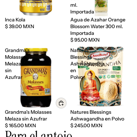
ml.
Importada
Agotado
Inca Kola
Agua de Azahar Orange
$ 39.00 MXN
Blossom Water 300 ml.
Importada
$ 95.00 MXN
Grandma's
Natures
Molasses
Blessings
Melaza
Ashwagandha
sin
en
Azufrar
Polvo
Grandma's Molasses
Natures Blessings
Melaza sin Azufrar
Ashwagandha en Polvo
$ 165.00 MXN
$ 245.00 MXN
Para el antojo