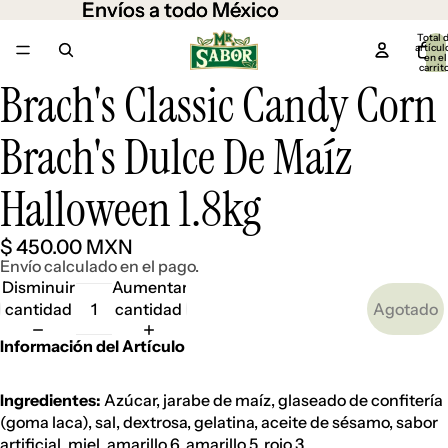
Envíos a todo México
Envíos a todo México
Total 
artícul
en el
carrit
0
Brach's Classic Candy Corn
Abrir
imagen
a
Brach's Dulce De Maíz
pantalla
completa
Halloween 1.8kg
$ 450.00 MXN
Envío calculado en el pago.
Disminuir
Aumentar
cantidad
cantidad
Agotado
Información del Artículo
Ingredientes:
Azúcar, jarabe de maíz, glaseado de confitería
(goma laca), sal, dextrosa, gelatina, aceite de sésamo, sabor
artificial, miel, amarillo 6, amarillo 5, rojo 3.