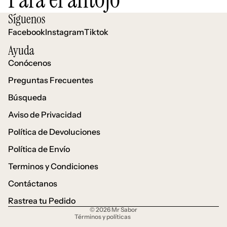
Síguenos
Facebook
Instagram
Tiktok
Ayuda
Conócenos
Preguntas Frecuentes
Búsqueda
Aviso de Privacidad
Política de Devoluciones
Política de Envío
Política de reembolso
Terminos y Condiciones
Política de privacidad
Contáctanos
Términos del servicio
Política de envío
Rastrea tu Pedido
© 2026
Mr Sabor
Términos y políticas