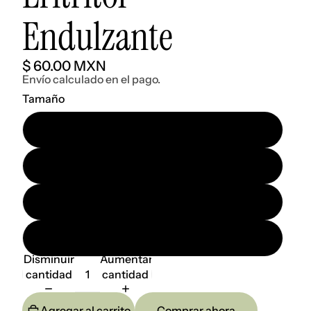
Endulzante
$ 60.00 MXN
Envío calculado en el pago.
Tamaño
100 gr.
250 gr.
500 gr.
1 kg.
Disminuir
Aumentar
cantidad
cantidad
Agregar al carrito
Comprar ahora