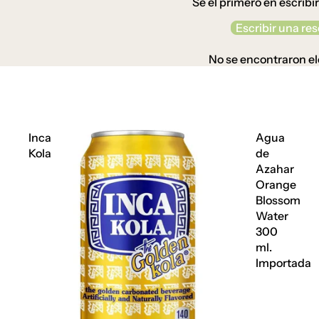
Sé el primero en escribi
Escribir una re
No se encontraron e
Inca
Agua
Kola
de
Azahar
Orange
Blossom
Water
300
ml.
Importada