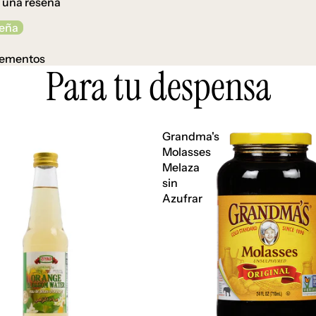
r una reseña
seña
lementos
Para tu despensa
Grandma's
Molasses
Melaza
sin
Azufrar