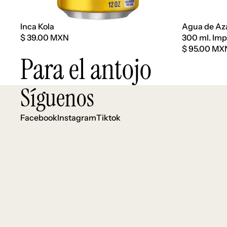
Agotado
Inca Kola
Agua de Az
$ 39.00 MXN
300 ml. Im
$ 95.00 MX
Para el antojo
Síguenos
Facebook
Instagram
Tiktok