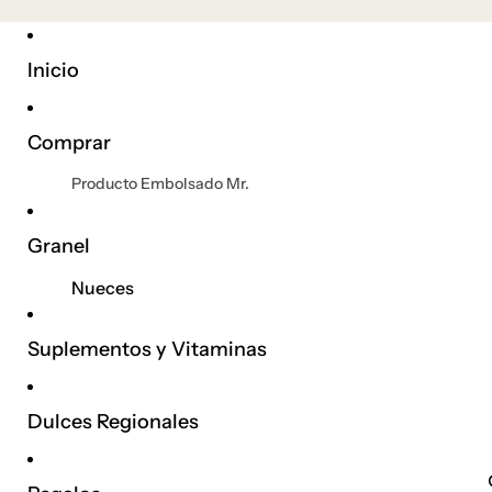
Inicio
Comprar
Producto Embolsado Mr.
Sabor
Frutos Secos
Granel
Cacahuates
Nueces
Botanas
Granos & Cereales
Suplementos y Vitaminas
Enchilados
Hierbas Plantas y Flores
Chocolates
Frutos Secos
Dulces Regionales
Gomitas
Frutas Deshidratadas
Gourmet
Frutas Cristalizadas