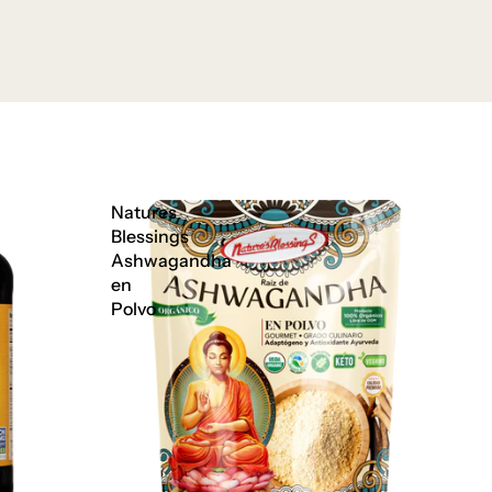
Natures
Blessings
Ashwagandha
en
Polvo