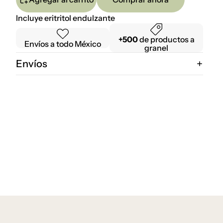
Incluye eritritol endulzante
+500
de productos a
Envíos a todo México
granel
Envíos