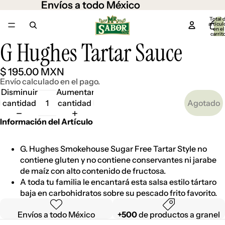
Envíos a todo México
Envíos a todo México
Total 
artícul
en el
carrit
0
G Hughes Tartar Sauce
Abrir
imagen
a
$ 195.00 MXN
pantalla
Envío calculado en el pago.
completa
Disminuir
Aumentar
cantidad
cantidad
Agotado
Información del Artículo
G. Hughes Smokehouse Sugar Free Tartar Style no
contiene gluten y no contiene conservantes ni jarabe
de maíz con alto contenido de fructosa.
A toda tu familia le encantará esta salsa estilo tártaro
baja en carbohidratos sobre su pescado frito favorito.
Envíos a todo México
+500
de productos a granel