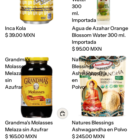
300
ml.
Importada
Agotado
Inca Kola
Agua de Azahar Orange
$ 39.00 MXN
Blossom Water 300 ml.
Importada
$ 95.00 MXN
Grandma's
Natures
Molasses
Blessings
Melaza
Ashwagandha
sin
en
Azufrar
Polvo
Grandma's Molasses
Natures Blessings
Melaza sin Azufrar
Ashwagandha en Polvo
$ 165.00 MXN
$ 245.00 MXN