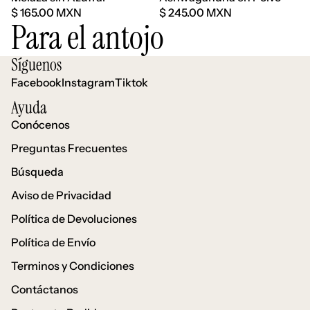
$ 165.00 MXN
$ 245.00 MXN
Para el antojo
Síguenos
Facebook
Instagram
Tiktok
Ayuda
Conócenos
Preguntas Frecuentes
Búsqueda
Aviso de Privacidad
Política de Devoluciones
Política de Envío
Política de reembolso
Terminos y Condiciones
Política de privacidad
Contáctanos
Términos del servicio
Política de envío