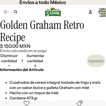
Envíos a todo México
Envíos a todo México
Total 
artícul
en el
carrit
0
Golden Graham Retro
Abrir
imagen
a
Recipe
pantalla
completa
$ 150.00 MXN
Envío calculado en el pago.
Disminuir
Aumentar
cantidad
cantidad
Agotado
Información del Artículo
Cuadrados de cereal integral tostado de trigo y maíz
con un sabor dulce a galleta Graham con miel
Hecho con un toque de miel
Contiene 473 gr