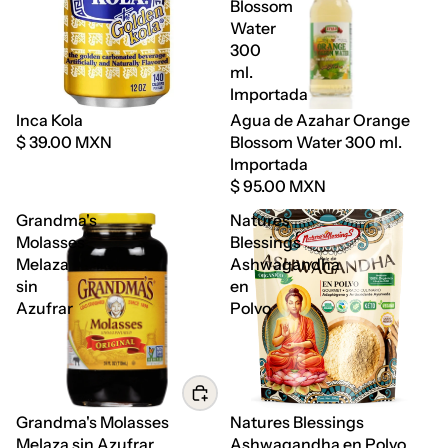
Blossom
Water
300
ml.
Importada
Agotado
Inca Kola
Agua de Azahar Orange
$ 39.00 MXN
Blossom Water 300 ml.
Importada
$ 95.00 MXN
Grandma's
Natures
Molasses
Blessings
Melaza
Ashwagandha
sin
en
Azufrar
Polvo
Grandma's Molasses
Natures Blessings
Melaza sin Azufrar
Ashwagandha en Polvo