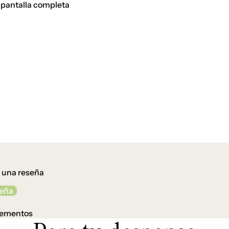
 pantalla completa
r una reseña
seña
lementos