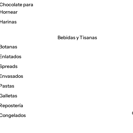
Chocolate para
Hornear
Harinas
Bebidas y Tisanas
Botanas
Enlatados
Spreads
Envasados
Pastas
Galletas
Repostería
Congelados