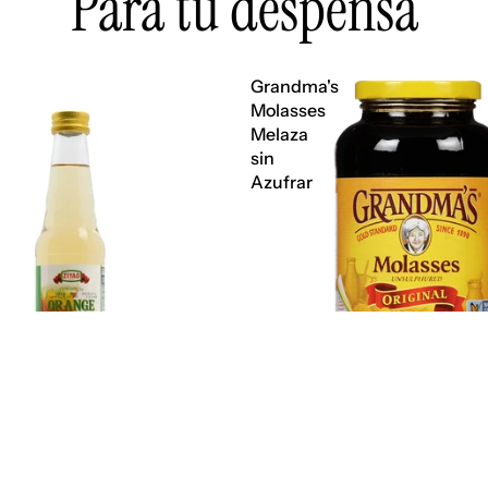
Para tu despensa
Grandma's
Molasses
Melaza
sin
Azufrar
$ 10.20 MXN
Agregar a
ahar Orange Blossom Water
Grandma's Molasses Melaza s
portada
$ 165.00 MXN
N