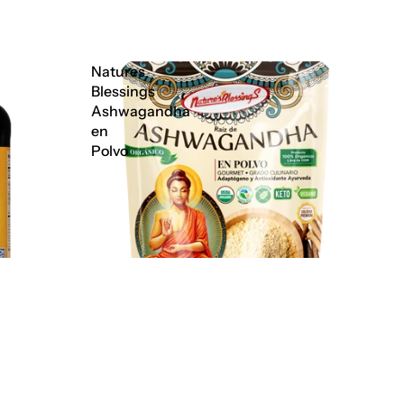
Natures
Blessings
Ashwagandha
en
Polvo
l carrito
in Azufrar
Natures Blessings Ashwagandha en
Polvo
$ 245.00 MXN