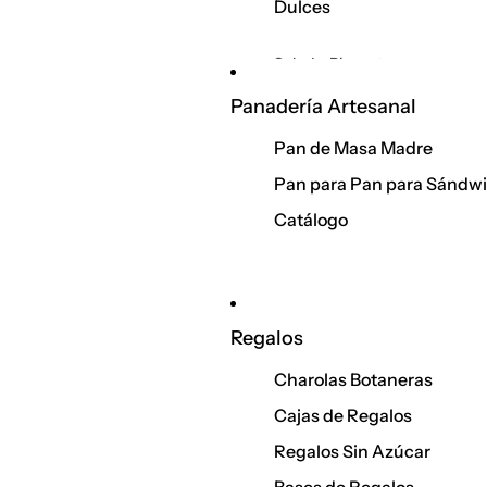
Dulces
Salud y Bienestar
Proteínas
Panadería Artesanal
Colágenos
Pan de Masa Madre
Suplementos
Pan para Pan para Sándw
Catálogo
Regalos
Charolas Botaneras
Cajas de Regalos
Regalos Sin Azúcar