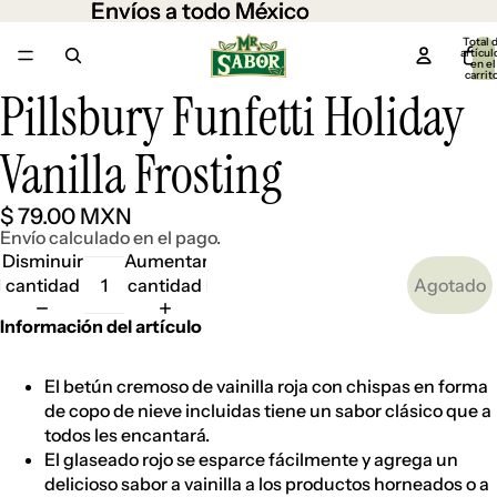
Envíos a todo México
Envíos a todo México
Total 
artícul
en el
carrit
0
Pillsbury Funfetti Holiday
Abrir
imagen
a
Vanilla Frosting
pantalla
completa
$ 79.00 MXN
Envío calculado en el pago.
Disminuir
Aumentar
cantidad
cantidad
Agotado
Información del artículo
El betún cremoso de vainilla roja con chispas en forma
de copo de nieve incluidas tiene un sabor clásico que a
todos les encantará.
El glaseado rojo se esparce fácilmente y agrega un
delicioso sabor a vainilla a los productos horneados o a