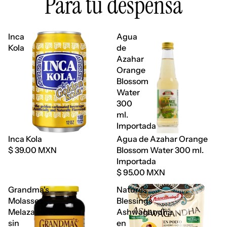
Para tu despensa
Inca
Agua
Kola
de
Azahar
Orange
Blossom
Water
300
ml.
Importada
Agotado
Inca Kola
Agua de Azahar Orange
$ 39.00 MXN
Blossom Water 300 ml.
Importada
$ 95.00 MXN
Grandma's
Natures
Molasses
Blessings
Melaza
Ashwagandha
sin
en