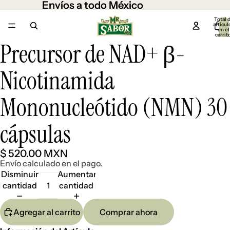
Envíos a todo México
Envíos a todo México
Total 
artícul
en el
carrit
0
Precursor de NAD+ β-
Abrir
Abrir
imagen
imagen
a
a
Nicotinamida
pantalla
pantalla
completa
completa
Mononucleótido (NMN) 30
cápsulas
$ 520.00 MXN
Envío calculado en el pago.
Disminuir
Aumentar
cantidad
cantidad
Agregar al carrito
Comprar ahora