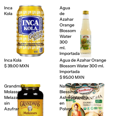
Inca
Agua
Kola
de
Azahar
Orange
Blossom
Water
300
ml.
Importada
Agotado
Inca Kola
Agua de Azahar Orange
$ 39.00 MXN
Blossom Water 300 ml.
Importada
$ 95.00 MXN
Grandma's
Natures
Molasses
Blessings
Melaza
Ashwagandha
sin
en
Azufrar
Polvo