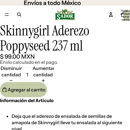
Envíos a todo México
Envíos a todo México
Total 
artícul
en el
carrit
0
Skinnygirl Aderezo
Abrir
imagen
a
Poppyseed 237 ml
pantalla
completa
$ 99.00 MXN
Envío calculado en el pago.
Disminuir
Aumentar
cantidad
cantidad
Agregar al carrito
Información del Artículo
Deja que el aderezo de ensalada de semillas de
amapola de Skinnygirl lleve tu ensalada al siguiente
nivel