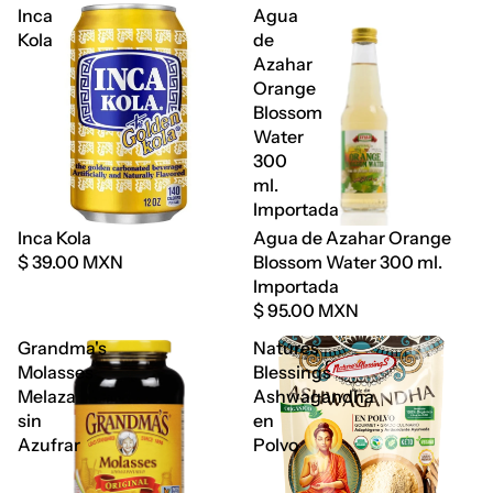
Inca
Agua
Kola
de
Azahar
Orange
Blossom
Water
300
ml.
Importada
Agotado
Inca Kola
Agua de Azahar Orange
$ 39.00 MXN
Blossom Water 300 ml.
Importada
$ 95.00 MXN
Grandma's
Natures
Molasses
Blessings
Melaza
Ashwagandha
sin
en
Azufrar
Polvo