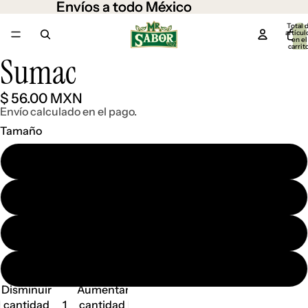
Envíos a todo México
Envíos a todo México
Total 
artícul
en el
carrit
0
Sumac
Abrir
imagen
a
$ 56.00 MXN
pantalla
Envío calculado en el pago.
completa
Tamaño
100 gr.
250 gr.
500 gr.
1 kg.
Disminuir
Aumentar
cantidad
cantidad