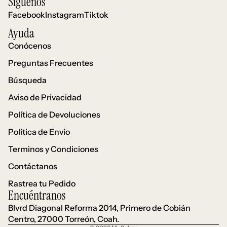
Síguenos
Facebook
Instagram
Tiktok
Ayuda
Conócenos
Preguntas Frecuentes
Búsqueda
Aviso de Privacidad
Política de Devoluciones
Política de Envío
Terminos y Condiciones
Contáctanos
Política de reembolso
Rastrea tu Pedido
Política de privacidad
Encuéntranos
Términos del servicio
Blvrd Diagonal Reforma 2014, Primero de Cobián
Política de envío
Centro, 27000 Torreón, Coah.