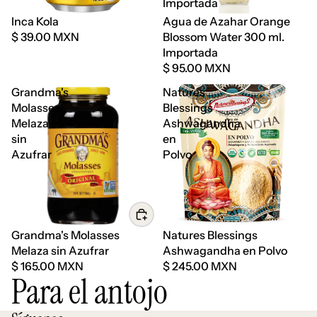
Importada
Agotado
Inca Kola
Agua de Azahar Orange
$ 39.00 MXN
Blossom Water 300 ml.
Importada
$ 95.00 MXN
Grandma's
Natures
Molasses
Blessings
Melaza
Ashwagandha
sin
en
Azufrar
Polvo
Grandma's Molasses
Natures Blessings
Melaza sin Azufrar
Ashwagandha en Polvo
$ 165.00 MXN
$ 245.00 MXN
Para el antojo